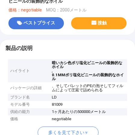
ビニールの装飾的なホイル
価格：negotiable
MOQ：2000メートル
ベストプライス
接触
製品の説明
暗いカシ色ポリ塩化ビニールの装飾的な
ホイル
ハイライト
,
0.1MMポリ塩化ビニールの装飾的なホイ
ル
、そしてパレットのPEの泡そしてフィル
パッケージの詳細
ムによって圧延で詰められる
ブランド名
LD
モデル番号
81009
供給の能力
1ヶ月あたりの500000メートル
価格
negotiable
多くを見て下さい