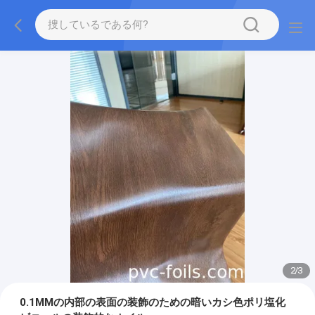
2
/
3
0.1MMの内部の表面の装飾のための暗いカシ色ポリ塩化