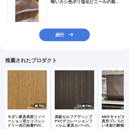
暗いカシ色ポリ塩化ビニールの装飾
的なホイル
続行
推薦されたプロダクト
モダン家具表面リノベ
高級セルフアデッシブ
MDFキャビネ
ーション用エコフレン
PVCデコレーションフ
真空プレスのた
ドリー自己粘着PVCフ
ィルム 家具カバーのリ
い木材の穀物ラ