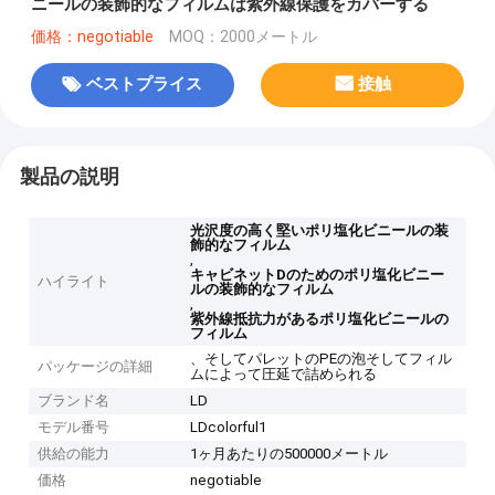
ニールの装飾的なフィルムは紫外線保護をカバーする
価格：negotiable
MOQ：2000メートル
ベストプライス
接触
製品の説明
光沢度の高く堅いポリ塩化ビニールの装
飾的なフィルム
,
キャビネットDのためのポリ塩化ビニー
ハイライト
ルの装飾的なフィルム
,
紫外線抵抗力があるポリ塩化ビニールの
フィルム
、そしてパレットのPEの泡そしてフィル
パッケージの詳細
ムによって圧延で詰められる
ブランド名
LD
モデル番号
LDcolorful1
供給の能力
1ヶ月あたりの500000メートル
価格
negotiable