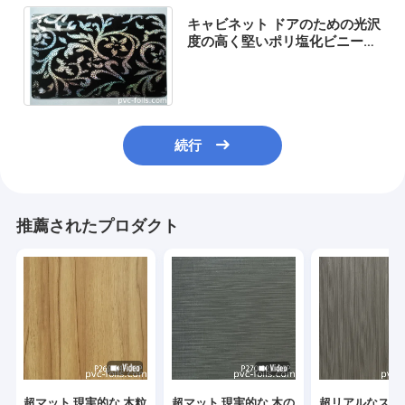
キャビネット ドアのための光沢
度の高く堅いポリ塩化ビニール
の装飾的なフィルムは紫外線保
護をカバーする
続行
推薦されたプロダクト
超マット 現実的な 木粒
超マット 現実的な 木の
超リアルなスー