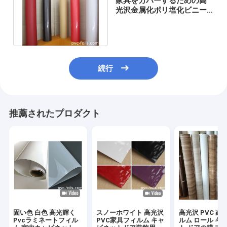
家具をカバーするための高
光沢金属化ポリ塩化ビニー
ル フィルム、薄い厚さのフ
ィルム
続行
推薦されたプロダクト
固い色 白色 高光輝く
スノーホワイト 高光沢
高光沢 PVC 家
Pvcラミネートフィル
PVC家具フィルム キャ
ルム ロール キ