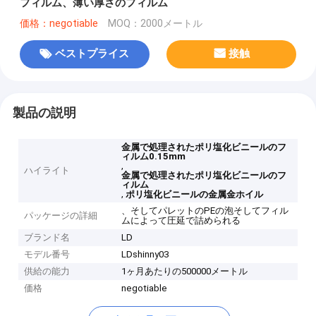
フィルム、薄い厚さのフィルム
価格：negotiable
MOQ：2000メートル
ベストプライス
接触
製品の説明
金属で処理されたポリ塩化ビニールのフ
ィルム0.15mm
,
ハイライト
金属で処理されたポリ塩化ビニールのフ
ィルム
,
ポリ塩化ビニールの金属金ホイル
、そしてパレットのPEの泡そしてフィル
パッケージの詳細
ムによって圧延で詰められる
ブランド名
LD
モデル番号
LDshinny03
供給の能力
1ヶ月あたりの500000メートル
価格
negotiable