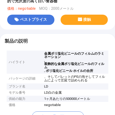
的で光沢度の高く白い食器棚
価格：negotiable
MOQ：2000メートル
ベストプライス
接触
製品の説明
金属ポリ塩化ビニールのフィルムのラミ
ネーション
,
ハイライト
装飾的な金属ポリ塩化ビニールのフィル
ム
,
ポリ塩化ビニール ホイルの台所
、そしてパレットのPEの泡そしてフィル
パッケージの詳細
ムによって圧延で詰められる
ブランド名
LD
モデル番号
LD白の金属
供給の能力
1ヶ月あたりの500000メートル
価格
negotiable