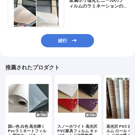
金属ポリ塩化ビニールのフ
ィルムのラミネーションの
装飾的で光沢度の高く白い
食器棚
続行
推薦されたプロダクト
固い色 白色 高光輝く
スノーホワイト 高光沢
高光沢 PVC 家
Pvcラミネートフィル
PVC家具フィルム キャ
ルム ロール キ