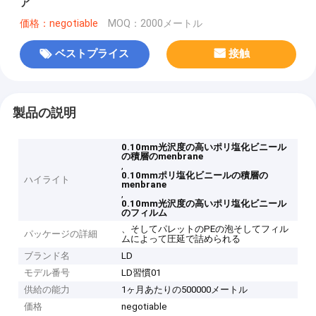
ア
価格：negotiable
MOQ：2000メートル
ベストプライス
接触
製品の説明
0.10mm光沢度の高いポリ塩化ビニール
の積層のmenbrane
,
0.10mmポリ塩化ビニールの積層の
ハイライト
menbrane
,
0.10mm光沢度の高いポリ塩化ビニール
のフィルム
、そしてパレットのPEの泡そしてフィル
パッケージの詳細
ムによって圧延で詰められる
ブランド名
LD
モデル番号
LD習慣01
供給の能力
1ヶ月あたりの500000メートル
価格
negotiable