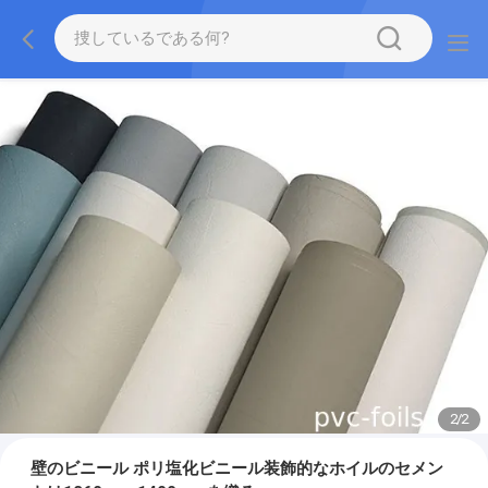
2
/
2
壁のビニール ポリ塩化ビニール装飾的なホイルのセメン