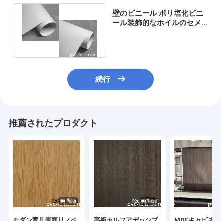
壁のビニール ポリ塩化ビニ
ール装飾的なホイルのセメ
ントは1260mm 1400mmを
織る
続行
推薦されたプロダクト
モダン家具表面リノベ
高級セルフアデッシブ
MDFキャビネ