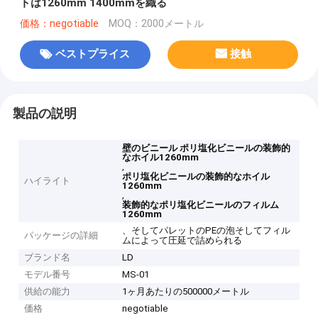
トは1260mm 1400mmを織る
価格：negotiable
MOQ：2000メートル
ベストプライス
接触
製品の説明
壁のビニール ポリ塩化ビニールの装飾的
なホイル1260mm
,
ポリ塩化ビニールの装飾的なホイル
ハイライト
1260mm
,
装飾的なポリ塩化ビニールのフィルム
1260mm
、そしてパレットのPEの泡そしてフィル
パッケージの詳細
ムによって圧延で詰められる
ブランド名
LD
モデル番号
MS-01
供給の能力
1ヶ月あたりの500000メートル
価格
negotiable