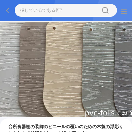
2
/
3
台所食器棚の装飾のビニールの覆いのための木製の浮彫り