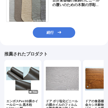
台所食器棚の装飾のビニール
の覆いのための木製の浮彫り
にされたポリ塩化ビニール3D
の膜ホイル
続行
推薦されたプロダクト
エンボスPvc3D膜ホイ
ドア ポリ塩化ビニール
ドアの食器棚の
ールロール 黒木粒
の膜ホイルのフィルム
金カシ木穀物ポ