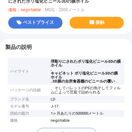
にされたポリ塩化ビニール3Dの膜ホイル
価格：negotiable
MOQ：2000メートル
ベストプライス
接触
製品の説明
浮彫りにされたポリ塩化ビニール3Dの膜
ホイル
,
ハイライト
キャビネット ポリ塩化ビニール3Dの膜
ホイル
,
3D膜の台所食器棚のビニールの覆い
、そしてパレットのPEの泡そしてフィル
パッケージの詳細
ムによって圧延で詰められる
ブランド名
LD
モデル番号
J-17
供給の能力
1ヶ月あたりの500000メートル
価格
negotiable