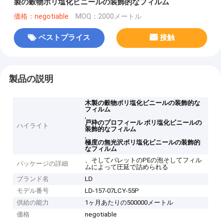
製の穀物ポリ塩化ビニールの装飾的なフィルム
価格：negotiable
MOQ：2000メートル
ベストプライス
接触
製品の説明
木製の穀物ポリ塩化ビニールの装飾的な
フィルム
,
戸枠のプロフィール ポリ塩化ビニールの
ハイライト
装飾的なフィルム
,
極度の無光沢ポリ塩化ビニールの装飾的
なフィルム
、そしてパレットのPEの泡そしてフィル
パッケージの詳細
ムによって圧延で詰められる
ブランド名
LD
モデル番号
LD-157-07LCY-55P
供給の能力
1ヶ月あたりの500000メートル
価格
negotiable