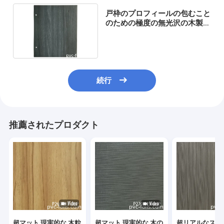
戸枠のプロフィールの包むこと
のための極度の無光沢の木製の
穀物ポリ塩化ビニールの装飾的
なフィルム
続行
推薦されたプロダクト
超マット 現実的な 木粒
超マット 現実的な 木の
超リアルなスー