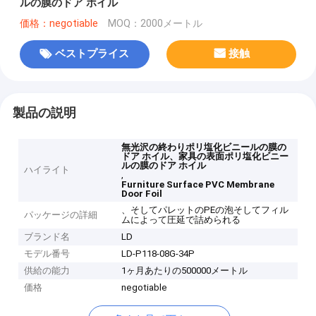
ルの膜のドア ホイル
価格：negotiable
MOQ：2000メートル
ベストプライス
接触
製品の説明
無光沢の終わりポリ塩化ビニールの膜の
ドア ホイル、家具の表面ポリ塩化ビニー
ルの膜のドア ホイル
ハイライト
,
Furniture Surface PVC Membrane
Door Foil
、そしてパレットのPEの泡そしてフィル
パッケージの詳細
ムによって圧延で詰められる
ブランド名
LD
モデル番号
LD-P118-08G-34P
供給の能力
1ヶ月あたりの500000メートル
価格
negotiable