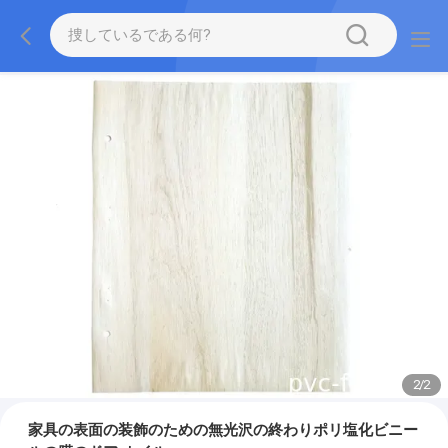
2
/
2
家具の表面の装飾のための無光沢の終わりポリ塩化ビニー