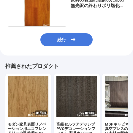
無光沢の終わりポリ塩化ビ
ニールの膜のドア ホイル
続行
推薦されたプロダクト
モダン家具表面リノベ
高級セルフアデッシブ
MDFキャビネ
ーション用エコフレン
PVCデコレーションフ
真空プレスのた