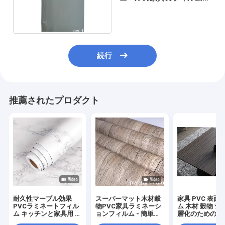
湿気の抵抗力がある耐火性
続行
推薦されたプロダクト
耐久性マーブル効果
スーパーマット木材穀
家具 PVC 表面
PVCラミネートフィル
物PVC家具ラミネーシ
ム 木材 穀物 デ
ム キッチンと家具用 防
ョンフィルム - 簡単に
層化のためのカ
傷 高光仕上げ
清潔と維持
厚さ