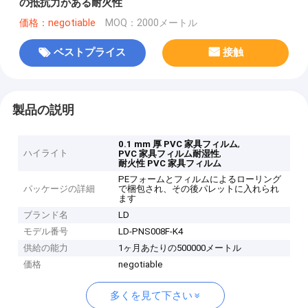
の抵抗力がある耐火性
価格：negotiable
MOQ：2000メートル
ベストプライス
接触
製品の説明
,
0.1 mm 厚 PVC 家具フィルム
ハイライト
,
PVC 家具フィルム耐湿性
耐火性 PVC 家具フィルム
PEフォームとフィルムによるローリング
パッケージの詳細
で梱包され、その後パレットに入れられ
ます
ブランド名
LD
モデル番号
LD-PNS008F-K4
供給の能力
1ヶ月あたりの500000メートル
価格
negotiable
多くを見て下さい