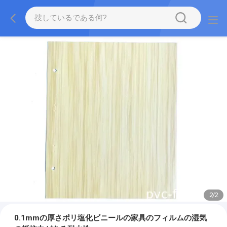
2
/
2
0.1mmの厚さポリ塩化ビニールの家具のフィルムの湿気